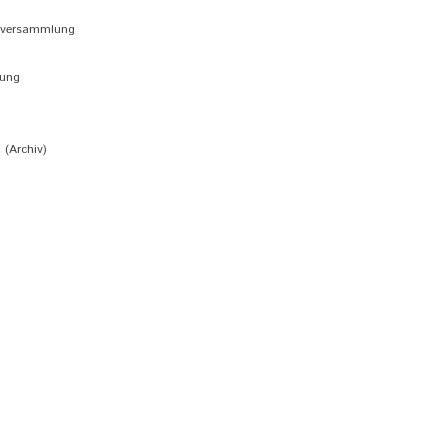
rversammlung
n
bung
(Archiv)