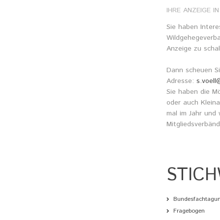
IHRE
ANZEIGE
IN
Lehr
Reze
Sie haben Intere
Wildgehegeverba
Anzeige zu schal
Dann scheuen Sie
Adresse:
s.voel
Sie haben die Mög
oder auch Kleina
mal im Jahr und 
Mitgliedsverbänd
STIC
Bundesfachtagu
Fragebogen