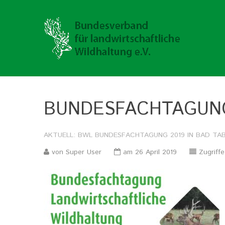
BUNDESFACHTAGUN
AKTUELL:
BWL
BUNDESFACHTAGUNG
2019
IN
BAD
TA
von Super User
am 26 April 2019
Zugriffe