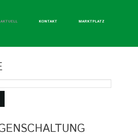
AKTUELL
KONTAKT
MARKTPLATZ
E
ntliche Mitgliedsverbände
rordentliche Mgl. des BLW
werde ich Mitglied?
Flyer
Jahrbuch
IGENSCHALTUNG
twertekatalog
fäden