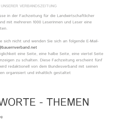
UNSERER
VERBANDSZEITUNG
gangsflyer
pte
sse in der Fachzeitung für die Landwirtschaftlicher
nd mit mehreren 1000 Leserinnen und Leser eine
ten.
 sich nicht und wenden Sie sich an folgende E-Mail-
l@bauernverband.net
lichkeit eine Seite, eine halbe Seite, eine viertel Seite
nzeigen zu schalten. Diese Fachzeitung erscheint fünf
wird redaktionell von dem Bundesverband mit seinen
en organisiert und inhaltlich gestaltet
HWORTE
-
THEMEN
ng