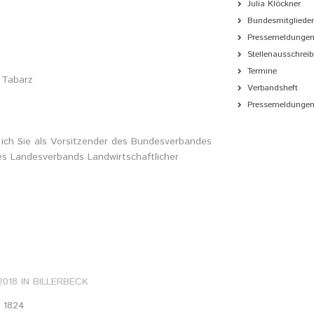
Julia Klöckner
Bundesmitgliede
Pressemeldunge
Stellenausschrei
Termine
 Tabarz
Verbandsheft
Pressemeldungen 
ich Sie als Vorsitzender des Bundesverbandes
es Landesverbands Landwirtschaftlicher
2018
IN
BILLERBECK
: 1824