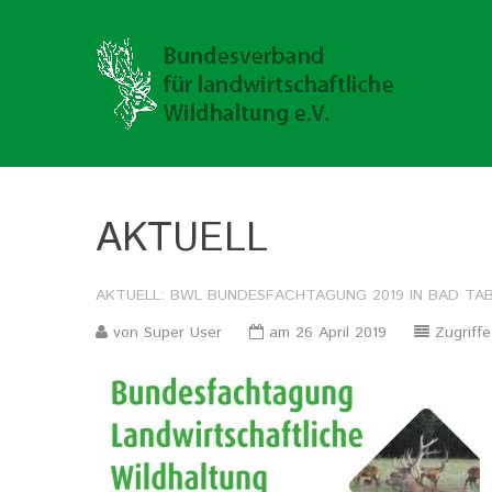
AKTUELL
AKTUELL:
BWL
BUNDESFACHTAGUNG
2019
IN
BAD
TA
von Super User
am 26 April 2019
Zugriffe