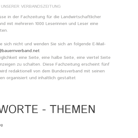
UNSERER
VERBANDSZEITUNG
gangsflyer
pte
sse in der Fachzeitung für die Landwirtschaftlicher
nd mit mehreren 1000 Leserinnen und Leser eine
ten.
 sich nicht und wenden Sie sich an folgende E-Mail-
l@bauernverband.net
lichkeit eine Seite, eine halbe Seite, eine viertel Seite
nzeigen zu schalten. Diese Fachzeitung erscheint fünf
wird redaktionell von dem Bundesverband mit seinen
en organisiert und inhaltlich gestaltet
HWORTE
-
THEMEN
ng