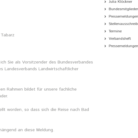
Julia Klöckner
Bundesmitgliede
Pressemeldunge
Stellenausschrei
Termine
 Tabarz
Verbandsheft
Pressemeldungen 
ich Sie als Vorsitzender des Bundesverbandes
es Landesverbands Landwirtschaftlicher
den Rahmen bildet für unsere fachliche
der.
llt worden, so dass sich die Reise nach Bad
hängend an diese Meldung.