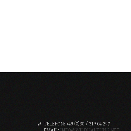
TELEFON: +49 (0)30 / 319 04 297
EMAIL:
INFO@WILDHALTUNG.NET