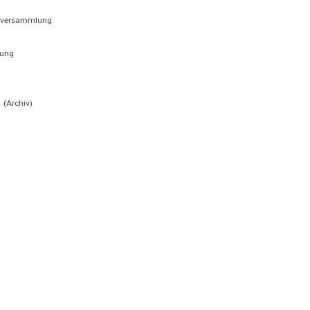
rversammlung
n
bung
(Archiv)