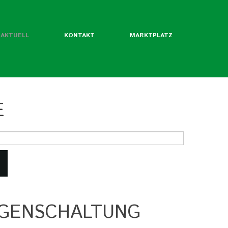
AKTUELL
KONTAKT
MARKTPLATZ
E
ntliche Mitgliedsverbände
rordentliche Mgl. des BLW
werde ich Mitglied?
Flyer
Jahrbuch
IGENSCHALTUNG
twertekatalog
fäden