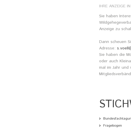
IHRE
ANZEIGE
IN
Lehr
Reze
Sie haben Intere
Wildgehegeverba
Anzeige zu schal
Dann scheuen Sie
Adresse:
s.voel
Sie haben die Mög
oder auch Kleina
mal im Jahr und 
Mitgliedsverbänd
STIC
Bundesfachtagu
Fragebogen