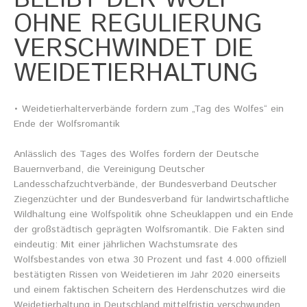
BLEIBT DER WOLF
Informationsmaterial
OHNE REGULIERUNG
VERSCHWINDET DIE
WEIDETIERHALTUNG
Chronik
• Weidetierhalterverbände fordern zum „Tag des Wolfes“ ein
Partnerfirmen
Galerie
Ende der Wolfsromantik
WILD
Anlässlich des Tages des Wolfes fordern der Deutsche
Bauernverband, die Vereinigung Deutscher
Rotwild
Landesschafzuchtverbände, der Bundesverband Deutscher
Sikawild
Ziegenzüchter und der Bundesverband für landwirtschaftliche
Europäisches Damwild
Bison
Wildhaltung eine Wolfspolitik ohne Scheuklappen und ein Ende
Europäisches Schwarzwild
der großstädtisch geprägten Wolfsromantik. Die Fakten sind
eindeutig: Mit einer jährlichen Wachstumsrate des
AKTUELL
Wolfsbestandes von etwa 30 Prozent und fast 4.000 offiziell
bestätigten Rissen von Weidetieren im Jahr 2020 einerseits
Übersicht aller Meldungen
Pressemeldungen
und einem faktischen Scheitern des Herdenschutzes wird die
Verbandsheft
Weidetierhaltung in Deutschland mittelfristig verschwunden