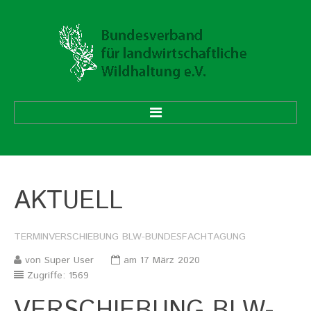
HOME
AKTUELL
ÜBER UNS
Vorstand
Ehrenmitglieder
TERMINVERSCHIEBUNG
BLW-BUNDESFACHTAGUNG
Mitgliedsverbände
von Super User
am 17 März 2020
Zugriffe: 1569
Geschäftsstelle
Aufgaben und Ziele