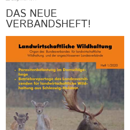
Stellenausschreibung
Termine
DAS NEUE
KONTAKT
VERBANDSHEFT!
MARKTPLATZ