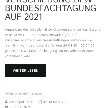
VERSCHIEBUNG BLW-
Informationsmaterial
BUNDESFACHTAGUNG
AUF 2021
Angesichts der aktuellen Entwicklungen rund um das Corona
Chronik
Virus COVID-19 und dessen Auswirkungen auf
Partnerfirmen
Zusammenkünfte sowie Veranstaltungen setzen wir Sie
Galerie
hiermit in Kenntnis, dass die für den 24.04.20 - 26.04.20
geplante BLW-Bundesfachtagung um ein Jahr nach 2021
WILD
verschoben wird.
Rotwild
Sikawild
Europäisches Damwild
WEITER LESEN
Bison
Europäisches Schwarzwild
AKTUELL
VERBANDSHEFT
1/2020
Übersicht aller Meldungen
Pressemeldungen
von Super User
am 10 März 2020
Verbandsheft
Zugriffe: 1671