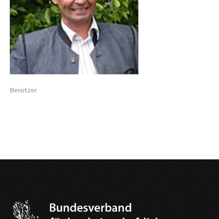
Informationsmaterial
Chronik
Partnerfirmen
Galerie
Beisitzer
WILD
Rotwild
Sikawild
Europäisches Damwild
Bison
Europäisches Schwarzwild
AKTUELL
Übersicht aller Meldungen
Pressemeldungen
Verbandsheft