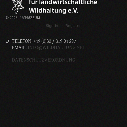
Stellenausschreibung
Termine
©
2026
IMPRESSUM
KONTAKT
Sign in
Register
MARKTPLATZ
TELEFON: +49 (0)30 / 319 04 297
EMAIL:
INFO@WILDHALTUNG.NET
DATENSCHUTZVERORDNUNG