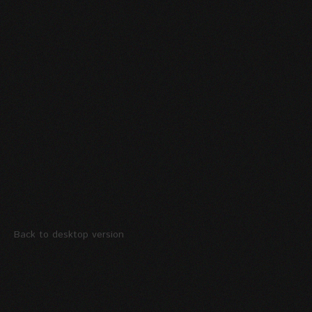
Stellenausschreibung
Termine
KONTAKT
MARKTPLATZ
Back to desktop version